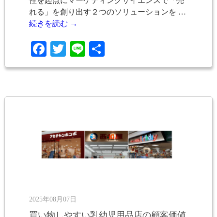
性を起点にマーケティングサイエンスで「売
れる」を創り出す２つのソリューションを …
続きを読む
→
Facebook
Twitter
Line
共
有
2025年08月07日
買い物しやすい乳幼児用品店の顧客価値