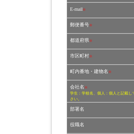
E-mail
※
郵便番号
※
都道府県
※
市区町村
※
町内番地・建物名
※
会社名
※
学生：学校名、個人：個人と記載し
さい。
部署名
役職名