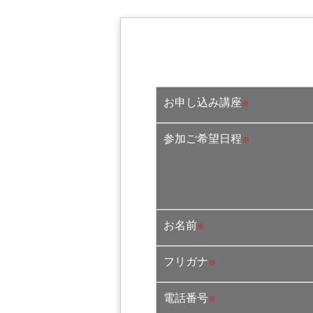
お申し込み講座
※
参加ご希望日程
※
お名前
※
フリガナ
※
電話番号
※