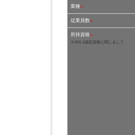
業種
※
従業員数
※
所持資格
※
※JMLA認定資格に関しまして