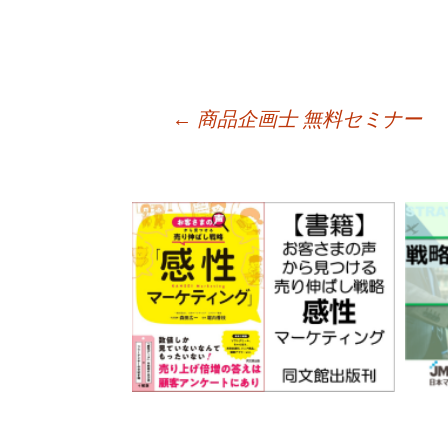
ce
wi
ne
有
bo
tte
ok
r
←
商品企画士 無料セミナー