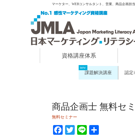
マーケター、WEBコンサルタント、営業、商品企画担
資格講座体系
課題解決講座
認定
商品企画士 無料セ
無料セミナー
Fa
T
Li
共