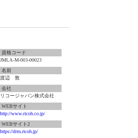
資格コード
JMLA-M-003-00023
名前
渡辺 敦
会社
リコージャパン株式会社
WEBサイト
http://www.ricoh.co.jp/
WEBサイト2
https://drm.ricoh.jp/