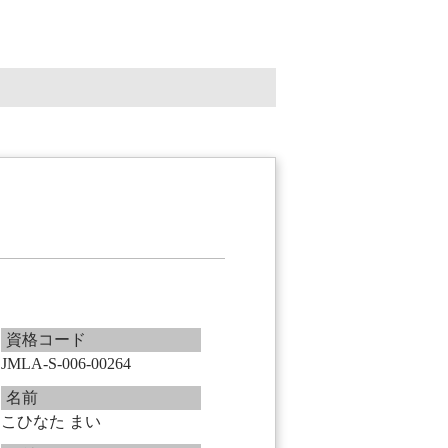
資格コード
JMLA-S-006-00264
名前
こひなた まい