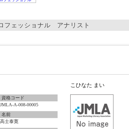
プロフェッショナル アナリスト
こひなた まい
資格コード
JMLA-A-008-00005
名前
高士泰寛