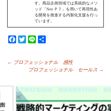
す。商品企画領域では系統的なメソ
ッド「Neo Ｐ７」を用いて再現性あ
る開発を推進する内製化支援を行っ
ています。
Fa
T
Li
共
ce
wi
ne
有
bo
tte
ok
r
←
プロフェッショナル 感性
プロフェッショナル セールス
→