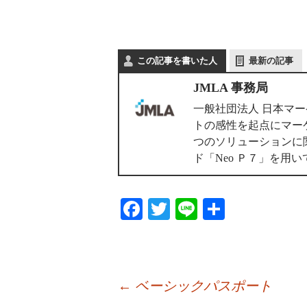
この記事を書いた人
最新の記事
JMLA 事務局
一般社団法人 日本マ
トの感性を起点にマー
つのソリューションに
ド「Neo Ｐ７」を
Fa
T
Li
共
ce
wi
ne
有
bo
tte
ok
r
←
ベーシックパスポート