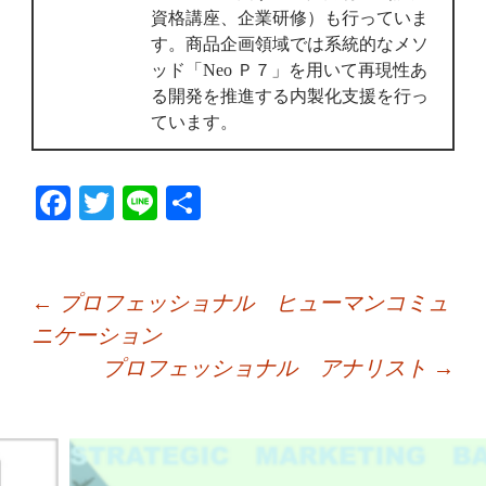
資格講座、企業研修）も行っていま
す。商品企画領域では系統的なメソ
ッド「Neo Ｐ７」を用いて再現性あ
る開発を推進する内製化支援を行っ
ています。
Fa
T
Li
共
ce
wi
ne
有
bo
tte
ok
r
←
プロフェッショナル ヒューマンコミュ
ニケーション
プロフェッショナル アナリスト
→