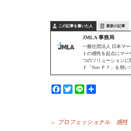
この記事を書いた人
最新の記事
JMLA 事務局
一般社団法人 日本マ
トの感性を起点にマー
つのソリューションに
ド「Neo Ｐ７」を
Fa
T
Li
共
ce
wi
ne
有
bo
tte
ok
r
←
プロフェッショナル 感性