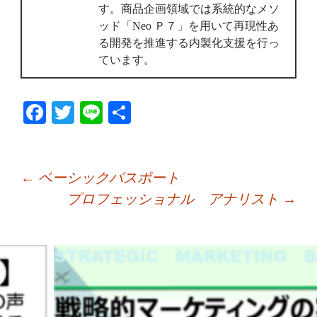
す。商品企画領域では系統的なメソ
ッド「Neo Ｐ７」を用いて再現性あ
る開発を推進する内製化支援を行っ
ています。
Fa
T
Li
共
ce
wi
ne
有
bo
tte
ok
r
←
ベーシックパスポート
プロフェッショナル アナリスト
→