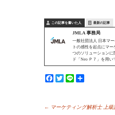
この記事を書いた人
最新の記事
JMLA 事務局
一般社団法人 日本マ
トの感性を起点にマー
つのソリューションに
ド「Neo Ｐ７」を
Fa
T
Li
共
ce
wi
ne
有
bo
tte
ok
r
←
マーケティング解析士 上級