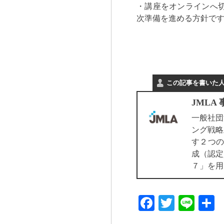
・講座をオンラインへ
次準備を進める方針で
この記事を書いた
JMLA
一般社団
ング戦略
す２つの
成（認定
７」を用
Facebook
Twitter
Line