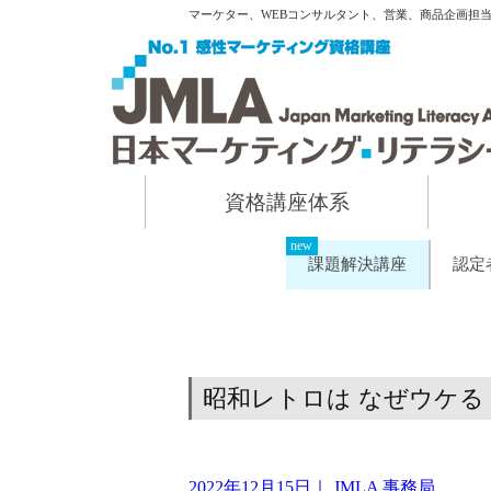
マーケター、WEBコンサルタント、営業、商品企画担
資格講座体系
課題解決講座
認定
昭和レトロは なぜウケ
2022年12月15日
｜
JMLA 事務局