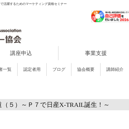
当で活躍するためのマーケティング資格セミナー
講座申込
事業支援
者一覧
認定者用
ブログ
協会概要
講師紹介
５）～Ｐ７で日産X-TRAIL誕生！～