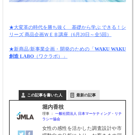
★大変革の時代を勝ち抜く 基礎から学ぶ できる！シ
リーズ 商品企画ＷＥＢ講座（6月20日～全5回）
★新商品/新事業企画・開発のための「
WAKU WAKU
創造 LABO
（ワクラボ）」
この記事を書いた人
最新の記事
堀内香枝
理事
：
一般社団法人 日本マーケティング・リテ
ラシー協会
女性の感性を活かした調査設計や市