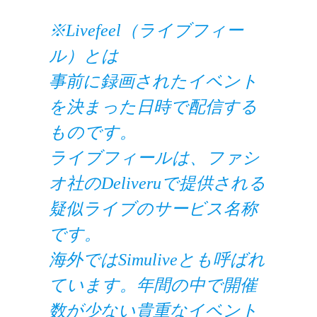
※Livefeel（ライブフィー
ル）とは
事前に録画されたイベント
を決まった日時で配信する
ものです。
ライブフィールは、ファシ
オ社のDeliveruで提供される
疑似ライブのサービス名称
です。
海外ではSimuliveとも呼ばれ
ています。年間の中で開催
数が少ない貴重なイベント